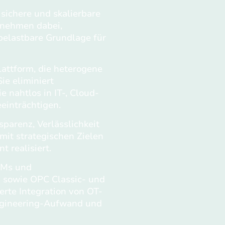
 sichere und skalierbare
ernehmen dabei,
elastbare Grundlage für
lattform, die heterogene
e eliminiert
ie nahtlos in IT‑, Cloud‑
inträchtigen.
parenz, Verlässlichkeit
 mit strategischen Zielen
 realisiert.
OEMs und
 sowie OPC Classic- und
rte Integration von OT-
ngineering-Aufwand und