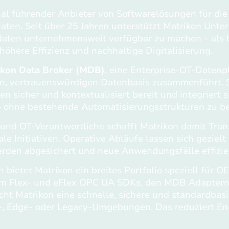
onal führender Anbieter von Softwarelösungen für die
aten. Seit über 25 Jahren unterstützt Matrikon Unt
aten unternehmensweit verfügbar zu machen – als b
höhere Effizienz und nachhaltige Digitalisierung.
ikon Data Broker (MDB)
, eine Enterprise‑OT‑Datenp
en, vertrauenswürdigen Datenbasis zusammenführt. Si
en sicher und kontextualisiert bereit und integriert s
ohne bestehende Automatisierungsstrukturen zu bee
nd OT‑Verantwortliche schafft Matrikon damit Trans
ale Initiativen. Operative Abläufe lassen sich gezielt
erden abgesichert und neue Anwendungsfälle effizient
bietet Matrikon ein breites Portfolio speziell für 
em Flex- und eFlex OPC UA SDKs, den MDB Adaptern
t Matrikon eine schnelle, sichere und standardbasie
‑, Edge- oder Legacy-Umgebungen. Das reduziert E