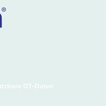
utzbare OT‑Daten