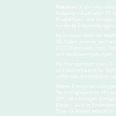
Matrikon
ist ein internati
Nutzung industrieller OT‑D
Produktions‑ und Anlagend
fundierte Entscheidungen, 
Im Zentrum steht der
Matr
OT‑Daten zu einer zentral
IT/OT‑Datensilos, stellt Dat
und Analyseumgebungen – 
Für Management sowie IT‑ u
und Skalierbarkeit für digit
verbinden, Investitionen w
Neben Enterprise-Lösungen 
Technologiepartner. Mit d
OPC UA-Lösungen ermöglich
Daten – auch in Embedded
Time-to-Market erheblich.