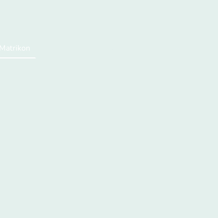
e
Industrial Connectivity
Experten
Matrikon
vNode
Events
Kontakt