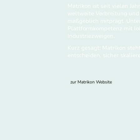
Matrikon ist seit vielen J
weltweite Verbreitung un
maßgeblich mitprägt. Unter
Plattformkompetenz mit lok
Industriezweigen.
Kurz gesagt: Matrikon steh
entscheiden, sicher skalie
zur Matrikon Website