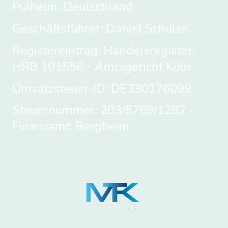
Pulheim, Deutschland
Geschäftsführer: Daniel Schulze
Registereintrag:
Handelsregister:
HRB 101556 -
Amtsgericht Köln
Umsatzsteuer-ID:
DE330176099
Steuernummer: 203/5769/1282 -
Finanzamt: Bergheim