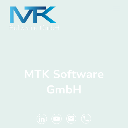
MTK Software
GmbH
Ihre
Industrial Connectivity
Experten