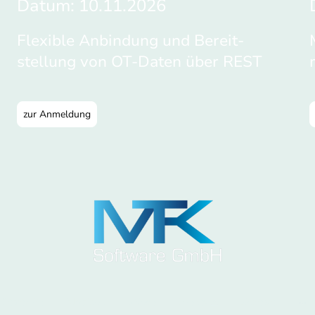
Datum: 10.11.2026
Flexible Anbindung und Bereit-
stellung von OT-Daten über REST
zur Anmeldung
Startseite
Matrikon
vNode
Events
Kontakt